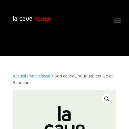
Accueil
/
Non classé
/ Bon cadeau pour une équipe de
9 joueurs