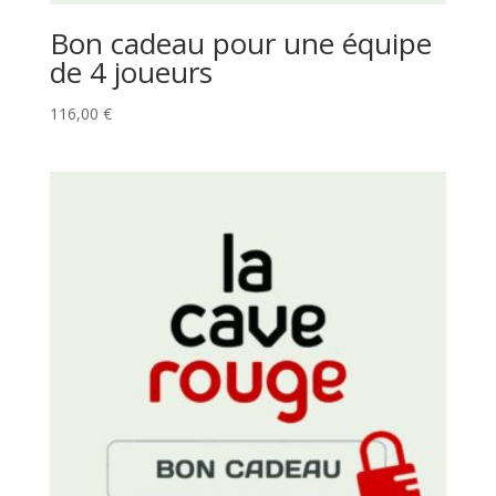
Bon cadeau pour une équipe
de 4 joueurs
116,00
€