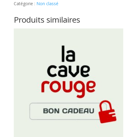
pour
Catégorie :
Non classé
une
équipe
Produits similaires
de
11
joueurs