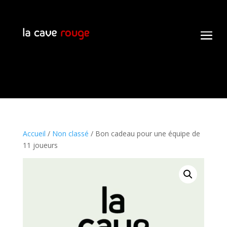
Accueil
/
Non classé
/ Bon cadeau pour une équipe de
11 joueurs