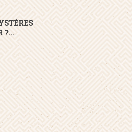
MYSTÈRES
R ?…