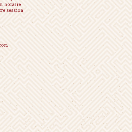
un horaire
tre session
.com